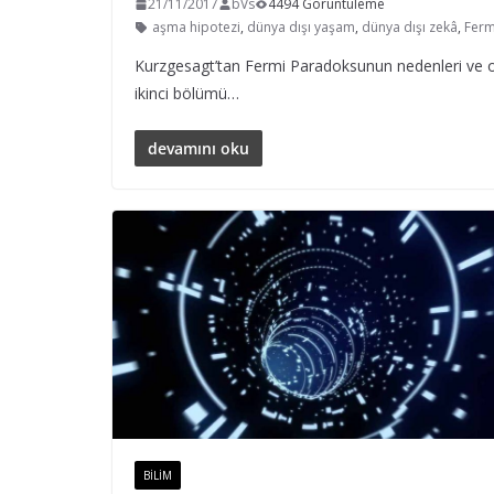
21/11/2017
bVs
4494 Görüntüleme
aşma hipotezi
,
dünya dışı yaşam
,
dünya dışı zekâ
,
Ferm
Kurzgesagt’tan Fermi Paradoksunun nedenleri ve ola
ikinci bölümü…
devamını oku
BILIM