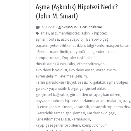
Aşma (Aşkınlık) Hipotezi Nedir?
(John M. Smart)
07/08/2017
bVs
9391 Görüntüleme
ahlak
,
argüman/hipotez
,
aşkınlık hipotezi
,
aşma hipotezi
,
astrososyoloji
,
Barrow ölçeği
,
başarım yeteneklilik metrikleri
,
bilgi / enformasyon kuram
,
Bremermann limiti
,
çift yönlü ileti gönderim limiti
,
computronium
,
Doppler tayfölçümü
,
düşük kütleli X-ışını ikilisi
,
efemeralizasyon
,
evo devo biyolojisi
,
evo devo evren
,
evren evrimi
,
evren gelişimi
,
evrimsel gelişim
,
Fermi paradoksu / Büyük Sessizlik
,
galaktik aşma bölgesi
,
galaktik yaşanabilir bölge
,
gelişimsel ahlak
,
gelişimsel bağışıklık
,
gürültüden ortaya çıkan düzen
,
hayvanat bahçesi hipotezi
,
hızlanma araştırmaları
,
iç uzay
ilk emir
,
Jonh M. Smart
,
karadelik
,
karadelik toplanma disk
,
karadelik zaman genişlemesi
,
Kardashev ölçeği
,
Kare Kilometre Dizisi
,
karmaşıklık
,
kayıp gezegenler problemi
,
kompütronyum
,