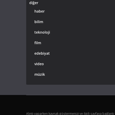
diğer
haber
bilim
teknoloji
film
edebiyat
video
müzik
Alıntı yaparken kaynak göstermenizi ve ilgili sayfaya bağlantı 