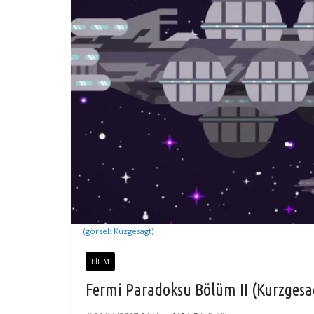
(görsel: Kuzgesagt)
BILIM
Fermi Paradoksu Bölüm II (Kurzgesag