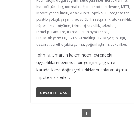
kozmolojik doğal seçilim
,
kütleçekimsel merceklenme
,
kutupölçüm
,
log-normal dağılım
,
maddesizleşme
,
METI
,
Moore yasası limiti
,
odak küresi
,
optik SETI
,
ötegezegen
,
post-biyolojik yaşam
,
radyo SETI
,
rastgelelik
,
stokastiklik
,
süper-üstel büyüme
,
teknolojik tekillik
,
teleoloji
,
temel parametre
,
transcension hypothesis
,
UZEM sıkıştırması
,
UZEM verimliliği
,
UZEM yoğunluğu
,
vesaire
,
yerellik
,
yıldız çalma
,
yoğunlaştırım
,
zekâ ilkesi
John M. Smart’ın kaleminden, evrendeki
uygarlıkların evrimsel bir gelişim çizgisi ile
karadeliklere doğru yol aldıklarını anlatan Aşma
Hipotezi sizlerle…
devamını oku
1