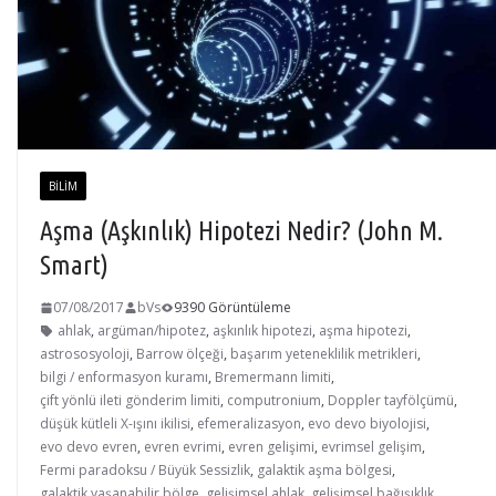
BILIM
Aşma (Aşkınlık) Hipotezi Nedir? (John M.
Smart)
07/08/2017
bVs
9390 Görüntüleme
ahlak
,
argüman/hipotez
,
aşkınlık hipotezi
,
aşma hipotezi
,
astrososyoloji
,
Barrow ölçeği
,
başarım yeteneklilik metrikleri
,
bilgi / enformasyon kuramı
,
Bremermann limiti
,
çift yönlü ileti gönderim limiti
,
computronium
,
Doppler tayfölçümü
,
düşük kütleli X-ışını ikilisi
,
efemeralizasyon
,
evo devo biyolojisi
,
evo devo evren
,
evren evrimi
,
evren gelişimi
,
evrimsel gelişim
,
Fermi paradoksu / Büyük Sessizlik
,
galaktik aşma bölgesi
,
galaktik yaşanabilir bölge
,
gelişimsel ahlak
,
gelişimsel bağışıklık
,