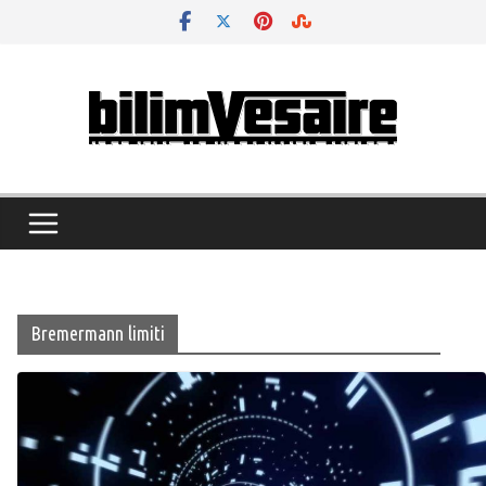
Skip
to
content
Bremermann limiti