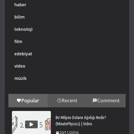
haber
bilim
teknoloji
film
edebiyat
video
müzik
Popular
Recent
Comment
Bir Milyon Doların Ağırlığı Nedir?
(MinutePhysics) | Video
20/11/2016