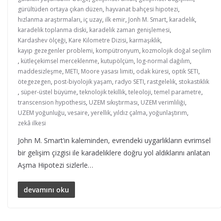
gürültüden ortaya çıkan düzen
,
hayvanat bahçesi hipotezi
,
hızlanma araştırmaları
,
iç uzay
,
ilk emir
,
Jonh M. Smart
,
karadelik
,
karadelik toplanma diski
,
karadelik zaman genişlemesi
,
Kardashev ölçeği
,
Kare Kilometre Dizisi
,
karmaşıklık
,
kayıp gezegenler problemi
,
kompütronyum
,
kozmolojik doğal seçilim
,
kütleçekimsel merceklenme
,
kutupölçüm
,
log-normal dağılım
,
maddesizleşme
,
METI
,
Moore yasası limiti
,
odak küresi
,
optik SETI
,
ötegezegen
,
post-biyolojik yaşam
,
radyo SETI
,
rastgelelik
,
stokastiklik
,
süper-üstel büyüme
,
teknolojik tekillik
,
teleoloji
,
temel parametre
,
transcension hypothesis
,
UZEM sıkıştırması
,
UZEM verimliliği
,
UZEM yoğunluğu
,
vesaire
,
yerellik
,
yıldız çalma
,
yoğunlaştırım
,
zekâ ilkesi
John M. Smart’ın kaleminden, evrendeki uygarlıkların evrimsel
bir gelişim çizgisi ile karadeliklere doğru yol aldıklarını anlatan
Aşma Hipotezi sizlerle…
devamını oku