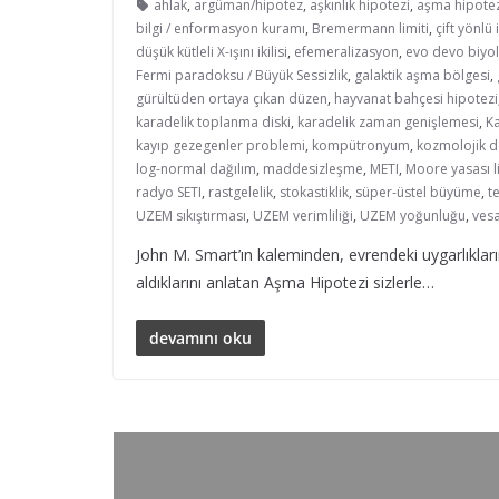
ahlak
,
argüman/hipotez
,
aşkınlık hipotezi
,
aşma hipotez
bilgi / enformasyon kuramı
,
Bremermann limiti
,
çift yönlü 
düşük kütleli X-ışını ikilisi
,
efemeralizasyon
,
evo devo biyol
Fermi paradoksu / Büyük Sessizlik
,
galaktik aşma bölgesi
,
gürültüden ortaya çıkan düzen
,
hayvanat bahçesi hipotezi
karadelik toplanma diski
,
karadelik zaman genişlemesi
,
K
kayıp gezegenler problemi
,
kompütronyum
,
kozmolojik d
log-normal dağılım
,
maddesizleşme
,
METI
,
Moore yasası li
radyo SETI
,
rastgelelik
,
stokastiklik
,
süper-üstel büyüme
,
te
UZEM sıkıştırması
,
UZEM verimliliği
,
UZEM yoğunluğu
,
vesa
John M. Smart’ın kaleminden, evrendeki uygarlıkların 
aldıklarını anlatan Aşma Hipotezi sizlerle…
devamını oku