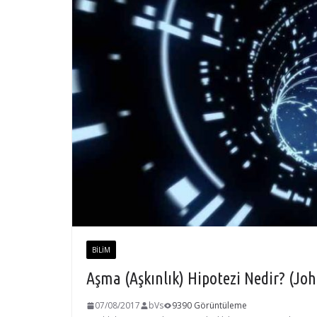
BILIM
Aşma (Aşkınlık) Hipotezi Nedir? (Jo
07/08/2017
bVs
9390 Görüntüleme