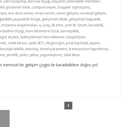
i
,
astrososyoloji
,
Barrow ölçeği
,
başarım yeteneklilik metrikleri
,
ileti gönderim limiti
,
computronium
,
Doppler tayfölçümü
,
ojisi
,
evo devo evren
,
evren evrimi
,
evren gelişimi
,
evrimsel gelişim
,
galaktik yaşanabilir bölge
,
gelişimsel ahlak
,
gelişimsel bağışıklık
,
,
hızlanma araştırmaları
,
iç uzay
,
ilk emir
,
Jonh M. Smart
,
karadelik
,
ardashev ölçeği
,
Kare Kilometre Dizisi
,
karmaşıklık
,
oğal seçilim
,
kütleçekimsel merceklenme
,
kutupölçüm
,
miti
,
odak küresi
,
optik SETI
,
ötegezegen
,
post-biyolojik yaşam
,
knolojik tekillik
,
teleoloji
,
temel parametre
,
transcension hypothesis
,
ire
,
yerellik
,
yıldız çalma
,
yoğunlaştırım
,
zekâ ilkesi
evrimsel bir gelişim çizgisi ile karadeliklere doğru yol
1