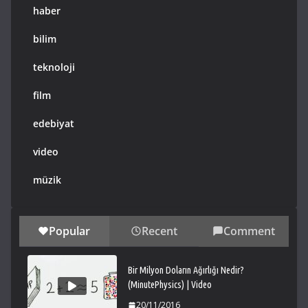
haber
bilim
teknoloji
film
edebiyat
video
müzik
Popular
Recent
Comment
Bir Milyon Doların Ağırlığı Nedir?
(MinutePhysics) | Video
20/11/2016