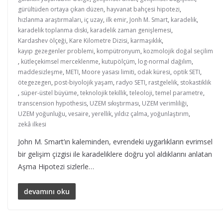
gürültüden ortaya çıkan düzen
,
hayvanat bahçesi hipotezi
,
hızlanma araştırmaları
,
iç uzay
,
ilk emir
,
Jonh M. Smart
,
karadelik
,
karadelik toplanma diski
,
karadelik zaman genişlemesi
,
Kardashev ölçeği
,
Kare Kilometre Dizisi
,
karmaşıklık
,
kayıp gezegenler problemi
,
kompütronyum
,
kozmolojik doğal seçilim
,
kütleçekimsel merceklenme
,
kutupölçüm
,
log-normal dağılım
,
maddesizleşme
,
METI
,
Moore yasası limiti
,
odak küresi
,
optik SETI
,
ötegezegen
,
post-biyolojik yaşam
,
radyo SETI
,
rastgelelik
,
stokastiklik
,
süper-üstel büyüme
,
teknolojik tekillik
,
teleoloji
,
temel parametre
,
transcension hypothesis
,
UZEM sıkıştırması
,
UZEM verimliliği
,
UZEM yoğunluğu
,
vesaire
,
yerellik
,
yıldız çalma
,
yoğunlaştırım
,
zekâ ilkesi
John M. Smart’ın kaleminden, evrendeki uygarlıkların evrimsel
bir gelişim çizgisi ile karadeliklere doğru yol aldıklarını anlatan
Aşma Hipotezi sizlerle…
devamını oku