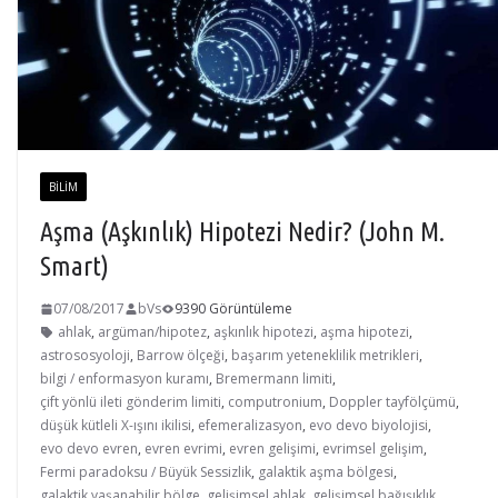
BILIM
Aşma (Aşkınlık) Hipotezi Nedir? (John M.
Smart)
07/08/2017
bVs
9390 Görüntüleme
ahlak
,
argüman/hipotez
,
aşkınlık hipotezi
,
aşma hipotezi
,
astrososyoloji
,
Barrow ölçeği
,
başarım yeteneklilik metrikleri
,
bilgi / enformasyon kuramı
,
Bremermann limiti
,
çift yönlü ileti gönderim limiti
,
computronium
,
Doppler tayfölçümü
,
düşük kütleli X-ışını ikilisi
,
efemeralizasyon
,
evo devo biyolojisi
,
evo devo evren
,
evren evrimi
,
evren gelişimi
,
evrimsel gelişim
,
Fermi paradoksu / Büyük Sessizlik
,
galaktik aşma bölgesi
,
galaktik yaşanabilir bölge
,
gelişimsel ahlak
,
gelişimsel bağışıklık
,