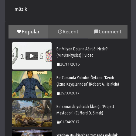
müzik
Popular
Recent
Comment
Bir Milyon Doların Ağırlığı Nedir?
(MinutePhysics) | Video
20/11/2016
Bir Zamanda Yolculuk Öyküsü: ‘Kendi
Çizme Kayışlarından’ (Robert A. Heinlein)
29/03/2017
Bir zamanda yolculuk klasiği: ‘Project
Mastodon’ (Clifford D. Simak)
01/04/2017
Stephen Hawking’den zamanda yolculuk