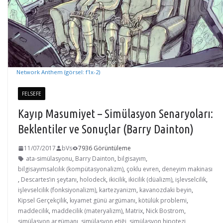
Network Anthem (görsel: f1x-2)
FELSEFE
Kayıp Masumiyet – Simülasyon Senaryoları:
Beklentiler ve Sonuçlar (Barry Dainton)
11/07/2017
bVs
7936 Görüntüleme
ata-simülasyonu
,
Barry Dainton
,
bilgisayım
,
bilgisayımsalcılık (kompütasyonalizm)
,
çoklu evren
,
deneyim makinası
,
Descartes’ın şeytanı
,
holodeck
,
ikicilik
,
ikicilik (düalizm)
,
işlevselcilik
,
işlevselcilik (fonksiyonalizm)
,
kartezyanizm
,
kavanozdaki beyin
,
Kipsel Gerçekçilik
,
kıyamet günü argümanı
,
kötülük problemi
,
maddecilik
,
maddecilik (materyalizm)
,
Matrix
,
Nick Bostrom
,
simülasyon argümanı
,
simülasyon etiği
,
simülasyon hipotezi
,