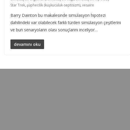
Star Trek
,
şüphecilik (kuşkuculuk-septisizm)
,
vesaire
Barry Dainton bu makalesinde simülasyon hipotezi
dahilindeki var olabilecek farklı türden simülasyon çeşitlerini
ve bun senaryoların olası sonuçlarını inceliyor…
devamını oku