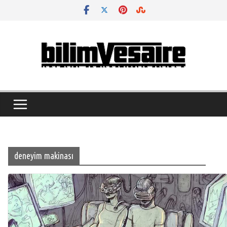
Skip
to
content
deneyim makinası