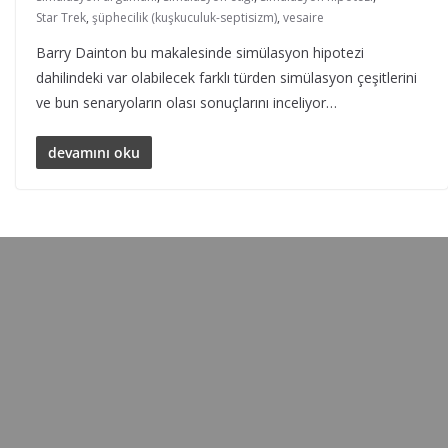
Star Trek
,
şüphecilik (kuşkuculuk-septisizm)
,
vesaire
Barry Dainton bu makalesinde simülasyon hipotezi
dahilindeki var olabilecek farklı türden simülasyon çeşitlerini
ve bun senaryoların olası sonuçlarını inceliyor…
devamını oku