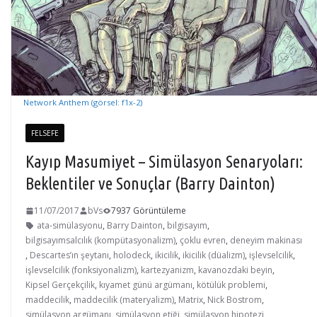
Network Anthem (görsel: f1x-2)
FELSEFE
Kayıp Masumiyet – Simülasyon Senaryoları:
Beklentiler ve Sonuçlar (Barry Dainton)
11/07/2017
bVs
7937 Görüntüleme
ata-simülasyonu
,
Barry Dainton
,
bilgisayım
,
bilgisayımsalcılık (kompütasyonalizm)
,
çoklu evren
,
deneyim makinası
,
Descartes’ın şeytanı
,
holodeck
,
ikicilik
,
ikicilik (düalizm)
,
işlevselcilik
,
işlevselcilik (fonksiyonalizm)
,
kartezyanizm
,
kavanozdaki beyin
,
Kipsel Gerçekçilik
,
kıyamet günü argümanı
,
kötülük problemi
,
maddecilik
,
maddecilik (materyalizm)
,
Matrix
,
Nick Bostrom
,
simülasyon argümanı
,
simülasyon etiği
,
simülasyon hipotezi
,