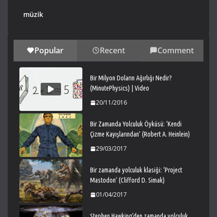
müzik
Popular
Recent
Comment
Bir Milyon Doların Ağırlığı Nedir?
(MinutePhysics) | Video
20/11/2016
Bir Zamanda Yolculuk Öyküsü: ‘Kendi
Çizme Kayışlarından’ (Robert A. Heinlein)
29/03/2017
Bir zamanda yolculuk klasiği: ‘Project
Mastodon’ (Clifford D. Simak)
01/04/2017
Stephen Hawking’den zamanda yolculuk