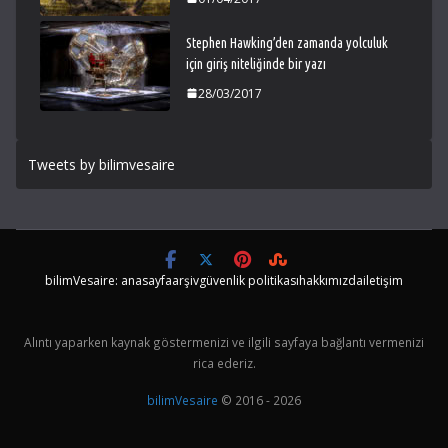
Stephen Hawking’den zamanda yolculuk
için giriş niteliğinde bir yazı
28/03/2017
Tweets by bilimvesaire
bilimVesaire: anasayfa
arşiv
güvenlik politikası
hakkımızda
iletişim
Alıntı yaparken kaynak göstermenizi ve ilgili sayfaya bağlantı vermenizi
rica ederiz.
bilimVesaire
© 2016 - 2026