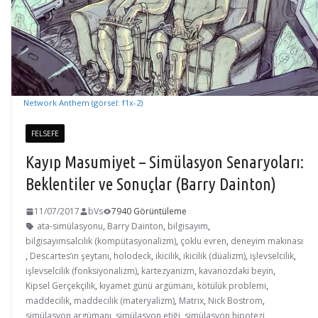
Network Anthem (görsel: f1x-2)
FELSEFE
Kayıp Masumiyet – Simülasyon Senaryoları:
Beklentiler ve Sonuçlar (Barry Dainton)
11/07/2017
bVs
7940 Görüntüleme
ata-simülasyonu
,
Barry Dainton
,
bilgisayım
,
bilgisayımsalcılık (kompütasyonalizm)
,
çoklu evren
,
deneyim makinası
,
Descartes’ın şeytanı
,
holodeck
,
ikicilik
,
ikicilik (düalizm)
,
işlevselcilik
,
işlevselcilik (fonksiyonalizm)
,
kartezyanizm
,
kavanozdaki beyin
,
Kipsel Gerçekçilik
,
kıyamet günü argümanı
,
kötülük problemi
,
maddecilik
,
maddecilik (materyalizm)
,
Matrix
,
Nick Bostrom
,
simülasyon argümanı
,
simülasyon etiği
,
simülasyon hipotezi
,