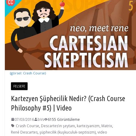
(görsel: Crash Course)
FELSEFE
Kartezyen Şüphecilik Nedir? (Crash Course
Philosophy #5) | Video
07/03/2016
bVs
6155 Görüntüleme
Crash Course
,
Descartes’ın şeytanı
,
kartezyanizm
,
Matrix
,
René Descartes
,
şüphecilik (kuşkuculuk-septisizm)
,
video