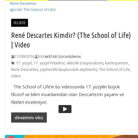
René Descartes
(görsel: The School of Life)
FELSEFE
René Descartes Kimdir? (The School of Life)
| Video
11/09/2016
bVs
8166 Görüntüleme
17. yüzyıl
,
17. yüzyıl felsefesi
,
akılcılık (rasyonalizm)
,
kartezyanizm
,
René Descartes
,
şüphecilik (kuşkuculuk-septisizm)
,
The School of Life
,
video
The School of Life’ın bu videosunda 17. yüzyılın büyük
filozof ve bilim insanlarından olan Descartes’in yaşamı ve
fikirleri inceleniyor.
devamını oku