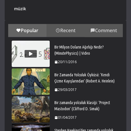
müzik
Popular
Recent
Comment
Bir Milyon Doların Ağırlığı Nedir?
(MinutePhysics) | Video
20/11/2016
Bir Zamanda Yolculuk Öyküsü: ‘Kendi
Çizme Kayışlarından’ (Robert A. Heinlein)
29/03/2017
Bir zamanda yolculuk klasiği: ‘Project
Mastodon’ (Clifford D. Simak)
01/04/2017
Stephen Hawking’den zamanda yolculuk