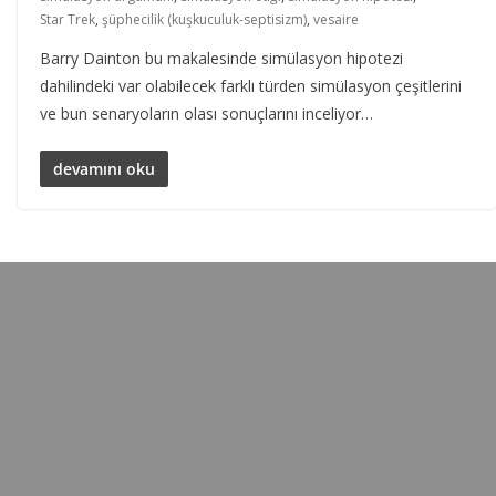
Star Trek
,
şüphecilik (kuşkuculuk-septisizm)
,
vesaire
Barry Dainton bu makalesinde simülasyon hipotezi
dahilindeki var olabilecek farklı türden simülasyon çeşitlerini
ve bun senaryoların olası sonuçlarını inceliyor…
devamını oku