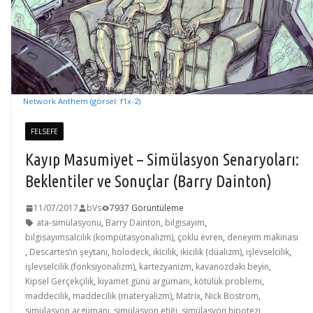
Network Anthem (görsel: f1x-2)
FELSEFE
Kayıp Masumiyet – Simülasyon Senaryoları:
Beklentiler ve Sonuçlar (Barry Dainton)
11/07/2017
bVs
7937 Görüntüleme
ata-simülasyonu
,
Barry Dainton
,
bilgisayım
,
bilgisayımsalcılık (kompütasyonalizm)
,
çoklu evren
,
deneyim makinası
,
Descartes’ın şeytanı
,
holodeck
,
ikicilik
,
ikicilik (düalizm)
,
işlevselcilik
,
işlevselcilik (fonksiyonalizm)
,
kartezyanizm
,
kavanozdaki beyin
,
Kipsel Gerçekçilik
,
kıyamet günü argümanı
,
kötülük problemi
,
maddecilik
,
maddecilik (materyalizm)
,
Matrix
,
Nick Bostrom
,
simülasyon argümanı
,
simülasyon etiği
,
simülasyon hipotezi
,