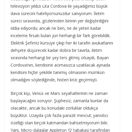
televizyon yıldızı Lita Cordova ile yaşadığımız büyük
dava sürecini hatırlıyorsunuzdur sanıyorum. İletim
süreci sırasında, gözlerinden birinin yer değiştirdiğini
iddia ediyordu; ancak ne ben, ne de yeteri kadar
inceleme fırsatı bulan jüri herhangi bir fark görebildik.
Elektrik Şefimiz kürsüye çıkıp her iki tarafın avukatlarını
dehşete düşürecek kadar dobra bir tavırla, iletim
sırasında herhangi bir şey ters gitmiş olsaydı, Bayan
Cordova’nın, kendisine acımasızca uzatılacak aynada
kendisini hiçbir şekilde tanımış olmasının mümkün
olmadığını söylediğinde, histeri krizi geçirmişti.
Birçok kişi, Venüs ve Mars seyahatlerinin ne zaman
başlayacağını soruyor. Şüphesiz, zamanla bunlar da
olacaktır, ancak bu konudaki zorluklar oldukça
büyüktür. Uzayda çok fazla parazit mevcut; yansıtıcı
özelliği olan birçok katmandan bahsetmiyorum bile.
Yani, Micro-dalgalar Appleton ‘Q’ tabakası tarafından