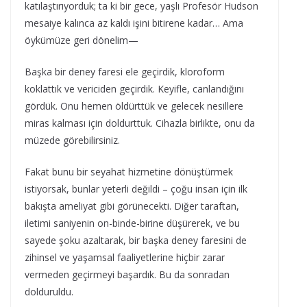
katılaştırıyorduk; ta ki bir gece, yaşlı Profesör Hudson
mesaiye kalınca az kaldı işini bitirene kadar… Ama
öykümüze geri dönelim—
Başka bir deney faresi ele geçirdik, kloroform
koklattık ve vericiden geçirdik. Keyifle, canlandığını
gördük. Onu hemen öldürttük ve gelecek nesillere
miras kalması için doldurttuk. Cihazla birlikte, onu da
müzede görebilirsiniz.
Fakat bunu bir seyahat hizmetine dönüştürmek
istiyorsak, bunlar yeterli değildi – çoğu insan için ilk
bakışta ameliyat gibi görünecekti. Diğer taraftan,
iletimi saniyenin on-binde-birine düşürerek, ve bu
sayede şoku azaltarak, bir başka deney faresini de
zihinsel ve yaşamsal faaliyetlerine hiçbir zarar
vermeden geçirmeyi başardık. Bu da sonradan
dolduruldu.