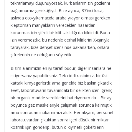
tekrarlamayı düşünüyorsak, kurbanlarımızın gözlerini
bağlamamız gerektiğiydi. Bize ayrıca, 37’inci kata,
aslında oto-yıkamacıda araba yıkıyor olması gereken
kleptoman manyakların verecekleri hasardan
korunmak için şifreli bir kilit takıldığı da bildirildi. Buna
izin veremezdik, bu nedenle derhal kilitlerini X-ışınıyla
tarayarak, bize dehşet içerisinde bakarlarken, onlara
şifrelerinin ne olduğunu söyledik.
Bizim alanımızın en iyi tarafı budur, diğer insanlara ne
istiyorsanız yapabilirsiniz. Tek ciddi rakibimiz, bir üst
kattaki kimyagerlerdi; ama genelde biz baskın çıkardık.
Evet, laboratuvarın tavanındaki bir delikten içeri iğrenç
bir organik madde verdiklerini hatırlıyorum da… Bir ay
boyunca gaz maskeleriyle çalışmak zorunda kalmıştık;
ama sonradan intikamımızı aldık. Her akşam, personel
laboratuvardan çıktıktan sonra içeri düşük bir miktar
kozmik ışın gönderip, bütün o kıymetli çökeltilerini