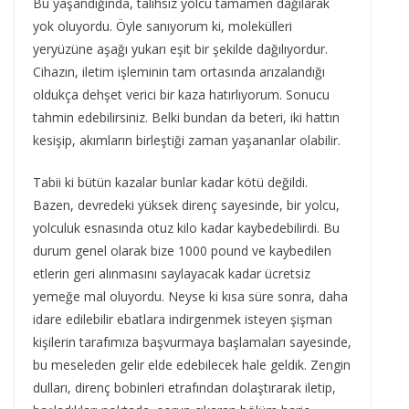
Bu yaşandığında, talihsiz yolcu tamamen dağılarak
yok oluyordu. Öyle sanıyorum ki, molekülleri
yeryüzüne aşağı yukarı eşit bir şekilde dağılıyordur.
Cihazın, iletim işleminin tam ortasında arızalandığı
oldukça dehşet verici bir kaza hatırlıyorum. Sonucu
tahmin edebilirsiniz. Belki bundan da beteri, iki hattın
kesişip, akımların birleştiği zaman yaşananlar olabilir.
Tabii ki bütün kazalar bunlar kadar kötü değildi.
Bazen, devredeki yüksek direnç sayesinde, bir yolcu,
yolculuk esnasında otuz kilo kadar kaybedebilirdi. Bu
durum genel olarak bize 1000 pound ve kaybedilen
etlerin geri alınmasını saylayacak kadar ücretsiz
yemeğe mal oluyordu. Neyse ki kısa süre sonra, daha
idare edilebilir ebatlara indirgenmek isteyen şişman
kişilerin tarafımıza başvurmaya başlamaları sayesinde,
bu meseleden gelir elde edebilecek hale geldik. Zengin
dulları, direnç bobinleri etrafından dolaştırarak iletip,