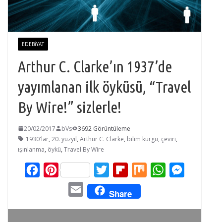
EDEBIYAT
Arthur C. Clarke’ın 1937’de
yayımlanan ilk öyküsü, “Travel
By Wire!” sizlerle!
20/02/2017
bVs
3692 Görüntüleme
1930'lar
,
20. yüzyıl
,
Arthur C. Clarke
,
bilim kurgu
,
çeviri
,
ışınlanma
,
öykü
,
Travel By Wire
F
P
T
F
M
W
M
a
i
w
l
i
h
e
E
Share
c
n
i
i
x
a
s
m
e
t
t
p
t
s
a