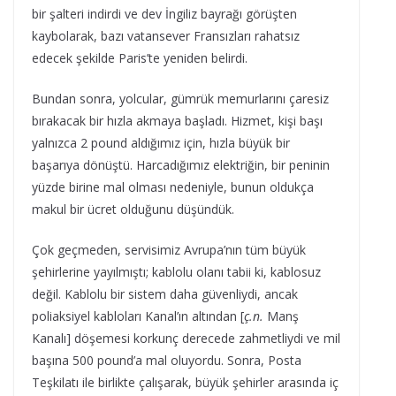
bir şalteri indirdi ve dev İngiliz bayrağı görüşten
kaybolarak, bazı vatansever Fransızları rahatsız
edecek şekilde Paris’te yeniden belirdi.
Bundan sonra, yolcular, gümrük memurlarını çaresiz
bırakacak bir hızla akmaya başladı. Hizmet, kişi başı
yalnızca 2 pound aldığımız için, hızla büyük bir
başarıya dönüştü. Harcadığımız elektriğin, bir peninin
yüzde birine mal olması nedeniyle, bunun oldukça
makul bir ücret olduğunu düşündük.
Çok geçmeden, servisimiz Avrupa’nın tüm büyük
şehirlerine yayılmıştı; kablolu olanı tabii ki, kablosuz
değil. Kablolu bir sistem daha güvenliydi, ancak
poliaksiyel kabloları Kanal’ın altından [
ç.n.
Manş
Kanalı] döşemesi korkunç derecede zahmetliydi ve mil
başına 500 pound’a mal oluyordu. Sonra, Posta
Teşkilatı ile birlikte çalışarak, büyük şehirler arasında iç