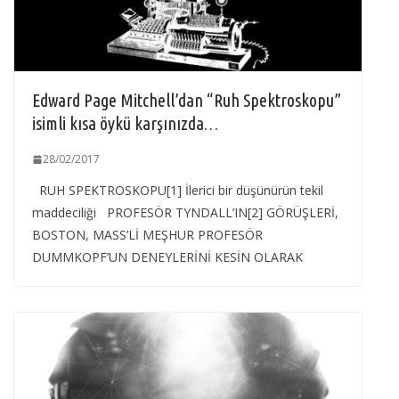
Edward Page Mitchell’dan “Ruh Spektroskopu”
isimli kısa öykü karşınızda…
28/02/2017
RUH SPEKTROSKOPU[1] İlerici bir düşünürün tekil
maddeciliği PROFESÖR TYNDALL’IN[2] GÖRÜŞLERİ,
BOSTON, MASS’Lİ MEŞHUR PROFESÖR
DUMMKOPF’UN DENEYLERİNİ KESİN OLARAK