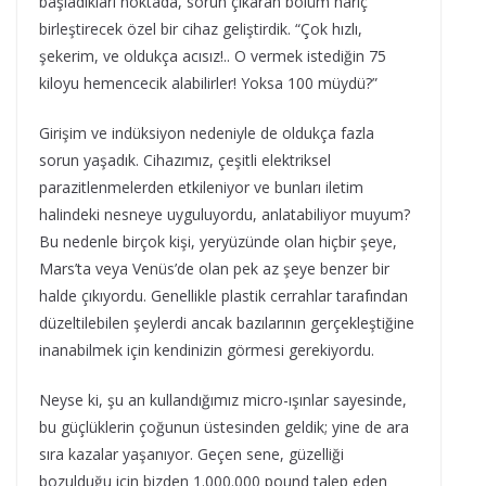
başladıkları noktada, sorun çıkaran bölüm hariç
birleştirecek özel bir cihaz geliştirdik. “Çok hızlı,
şekerim, ve oldukça acısız!.. O vermek istediğin 75
kiloyu hemencecik alabilirler! Yoksa 100 müydü?”
Girişim ve indüksiyon nedeniyle de oldukça fazla
sorun yaşadık. Cihazımız, çeşitli elektriksel
parazitlenmelerden etkileniyor ve bunları iletim
halindeki nesneye uyguluyordu, anlatabiliyor muyum?
Bu nedenle birçok kişi, yeryüzünde olan hiçbir şeye,
Mars’ta veya Venüs’de olan pek az şeye benzer bir
halde çıkıyordu. Genellikle plastik cerrahlar tarafından
düzeltilebilen şeylerdi ancak bazılarının gerçekleştiğine
inanabilmek için kendinizin görmesi gerekiyordu.
Neyse ki, şu an kullandığımız micro-ışınlar sayesinde,
bu güçlüklerin çoğunun üstesinden geldik; yine de ara
sıra kazalar yaşanıyor. Geçen sene, güzelliği
bozulduğu için bizden 1.000.000 pound talep eden