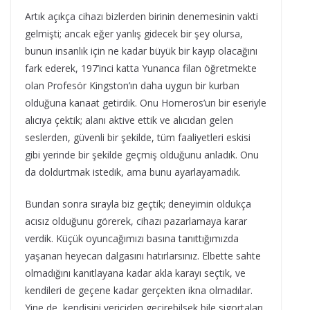
Artık açıkça cihazı bizlerden birinin denemesinin vakti
gelmişti; ancak eğer yanlış gidecek bir şey olursa,
bunun insanlık için ne kadar büyük bir kayıp olacağını
fark ederek, 197’inci katta Yunanca filan öğretmekte
olan Profesör Kingston’ın daha uygun bir kurban
olduğuna kanaat getirdik. Onu Homeros’un bir eseriyle
alıcıya çektik; alanı aktive ettik ve alıcıdan gelen
seslerden, güvenli bir şekilde, tüm faaliyetleri eskisi
gibi yerinde bir şekilde geçmiş olduğunu anladık. Onu
da doldurtmak istedik, ama bunu ayarlayamadık.
Bundan sonra sırayla biz geçtik; deneyimin oldukça
acısız olduğunu görerek, cihazı pazarlamaya karar
verdik. Küçük oyuncağımızı basına tanıttığımızda
yaşanan heyecan dalgasını hatırlarsınız. Elbette sahte
olmadığını kanıtlayana kadar akla karayı seçtik, ve
kendileri de geçene kadar gerçekten ikna olmadılar.
Yine de, kendisini vericiden geçirebilsek bile sigortaları