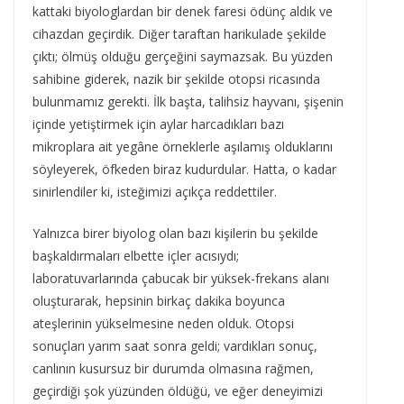
kattaki biyologlardan bir denek faresi ödünç aldık ve
cihazdan geçirdik. Diğer taraftan harikulade şekilde
çıktı; ölmüş olduğu gerçeğini saymazsak. Bu yüzden
sahibine giderek, nazik bir şekilde otopsi ricasında
bulunmamız gerekti. İlk başta, talihsiz hayvanı, şişenin
içinde yetiştirmek için aylar harcadıkları bazı
mikroplara ait yegâne örneklerle aşılamış olduklarını
söyleyerek, öfkeden biraz kudurdular. Hatta, o kadar
sinirlendiler ki, isteğimizi açıkça reddettiler.
Yalnızca birer biyolog olan bazı kişilerin bu şekilde
başkaldırmaları elbette içler acısıydı;
laboratuvarlarında çabucak bir yüksek-frekans alanı
oluşturarak, hepsinin birkaç dakika boyunca
ateşlerinin yükselmesine neden olduk. Otopsi
sonuçları yarım saat sonra geldi; vardıkları sonuç,
canlının kusursuz bir durumda olmasına rağmen,
geçirdiği şok yüzünden öldüğü, ve eğer deneyimizi