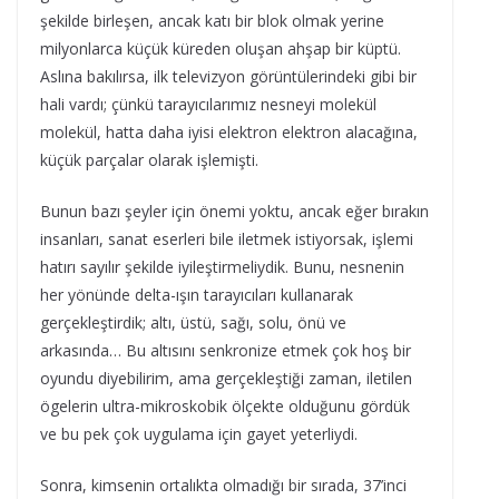
şekilde birleşen, ancak katı bir blok olmak yerine
milyonlarca küçük küreden oluşan ahşap bir küptü.
Aslına bakılırsa, ilk televizyon görüntülerindeki gibi bir
hali vardı; çünkü tarayıcılarımız nesneyi molekül
molekül, hatta daha iyisi elektron elektron alacağına,
küçük parçalar olarak işlemişti.
Bunun bazı şeyler için önemi yoktu, ancak eğer bırakın
insanları, sanat eserleri bile iletmek istiyorsak, işlemi
hatırı sayılır şekilde iyileştirmeliydik. Bunu, nesnenin
her yönünde delta-ışın tarayıcıları kullanarak
gerçekleştirdik; altı, üstü, sağı, solu, önü ve
arkasında… Bu altısını senkronize etmek çok hoş bir
oyundu diyebilirim, ama gerçekleştiği zaman, iletilen
ögelerin ultra-mikroskobik ölçekte olduğunu gördük
ve bu pek çok uygulama için gayet yeterliydi.
Sonra, kimsenin ortalıkta olmadığı bir sırada, 37’inci