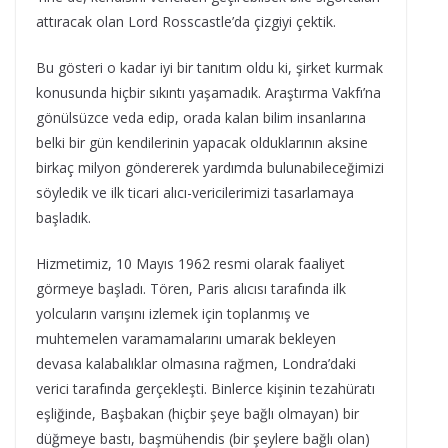
attıracak olan Lord Rosscastle’da çizgiyi çektik.
Bu gösteri o kadar iyi bir tanıtım oldu ki, şirket kurmak
konusunda hiçbir sıkıntı yaşamadık. Araştırma Vakfı’na
gönülsüzce veda edip, orada kalan bilim insanlarına
belki bir gün kendilerinin yapacak olduklarının aksine
birkaç milyon göndererek yardımda bulunabileceğimizi
söyledik ve ilk ticari alıcı-vericilerimizi tasarlamaya
başladık.
Hizmetimiz, 10 Mayıs 1962 resmi olarak faaliyet
görmeye başladı. Tören, Paris alıcısı tarafında ilk
yolcuların varışını izlemek için toplanmış ve
muhtemelen varamamalarını umarak bekleyen
devasa kalabalıklar olmasına rağmen, Londra’daki
verici tarafında gerçekleşti. Binlerce kişinin tezahüratı
eşliğinde, Başbakan (hiçbir şeye bağlı olmayan) bir
düğmeye bastı, başmühendis (bir şeylere bağlı olan)