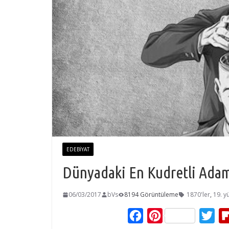
EDEBIYAT
Dünyadaki En Kudretli Ada
06/03/2017
bVs
8194 Görüntüleme
1870'ler
,
19. yü
F
P
T