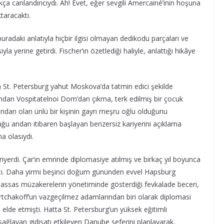
dukça canlandırıcıydı. Ah! Evet, eğer sevgili Amercainé’inin hoşuna
taracaktı.
 buradaki anlatıyla hiçbir ilgisi olmayan dedikodu parçaları ve
la yerine getirdi. Fischer’ın özetlediği haliyle, anlattığı hikâye
da St. Petersburg yahut Moskova’da tatmin edici şekilde
afından Vospitatelnoi Dom’dan çıkma, terk edilmiş bir çocuk
ndan olan ünlü bir kişinin gayrı meşru oğlu olduğunu
u andan itibaren başlayan benzersiz kariyerini açıklama
a olasıydı.
iyerdi. Çar’ın emrinde diplomasiye atılmış ve birkaç yıl boyunca
ıştı. Daha yirmi beşinci doğum gününden evvel Hapsburg
ssas müzakerelerin yönetiminde gösterdiği fevkalade beceri,
tchakoff’un vazgeçilmez adamlarından biri olarak diplomasi
 elde etmişti. Hatta St. Petersburg’un yüksek eğitimli
sağlayan gidişatı etkileyen Danube seferini planlayarak,