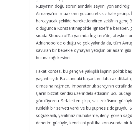
Rusya’nın doğu sorunlarındaki seyrini yönlendirdiğ
Almanya’nın muazzam gücünü etkisiz hale getirip, İng
harcayacak şekilde hareketlendiren zekânın genç Ba
olduğunda Konstantinapol’de Ignatieff’le beraber, 
sırada Shouvaloff’la yanında İngiltere’de, ateşkes 
Adrianopol’de olduğu ve çok yakında da, tüm Avrupa
savuran bir bebekle oynayan yetişkin bir adam gibi
bulunacağı kesindi.
Fakat kontes, bu genç ve yakışıklı kişinin politik baş
yaşantısıydı. Bu alandaki başarıları daha az dikkat ç
olmasına rağmen, İmparatorluk sarayının etrafındaki
Çar’ın bizzat kendisi üzerindeki etkisinin ucu bucağı
görülüyordu. Sefaletten çıkıp, salt zekâsının gücüyl
rublelik bir serveti vardı ve bu şüphesiz doğruydu. Sa
soğukkanlı, yanılmaz muhakeme, ileriyi gören sağd
denetim gücüyle, kendisini politika konusunda bir