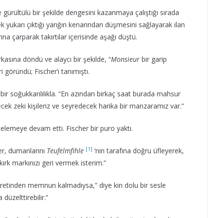
ürültülü bir şekilde dengesini kazanmaya çalıştığı sırada
k yukarı çıktığı yarığın kenarından düşmesini sağlayarak ilan
ına çarparak takırtılar içerisinde aşağı düştü.
kasına döndü ve alaycı bir şekilde, “
Monsieur
bir garip
i göründü; Fischer’ı tanımıştı.
ı bir soğukkanlılıkla. “En azından birkaç saat burada mahsur
ecek zeki kişileriz ve seyredecek harika bir manzaramız var.”
celemeye devam etti. Fischer bir puro yaktı.
[1]
her, dumanlarını
Teufelmfihle
‘nin tarafına doğru üfleyerek,
ırk markınızı geri vermek isterim.”
retinden memnun kalmadıysa,” diye kin dolu bir sesle
düzelttirebilir.”