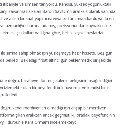
 itibariyle ve simaen tanıyordu. Kendisi, yüksek yoğunluktaki
a karşı savunmasız kalan Baron Savitch’in aralıksız olarak yanında
di ve aslen bir saat yapımcısı veya bir tür zanaatkardı; ya da en
 ve uzmanlığını barona adamış, pozisyonundan kaynaklı eline
selmesi için kullanmadığına göre, belli ki kişisel hırslardan
 ile sırrına sahip olmak için yüzleşmeye hazır hissetti. Beş gün
da bekledi. Beklediği fırsat altıncı gün beklenmedik bir şekilde
üne doğru, harabeye dönmüş kulenin bekçisinin aşağı indiğini
yı izlemekte olan bir beyefendi bulunuyordu, ve kendisi bir iki
u ilerledi.
a doğru kendi merdivenleri olmadığı için ahşap bir merdiven
 platforma çıkan aralıktan ancak geçmişti ki, oradaki beyefendinin
hwyll, dürbünle Kara Orman’ı incelemekteydi.