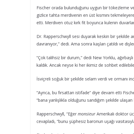
Fischer orada bulunduğunu uygun bir tökezleme ve g
gizlice tahta merdivenin en üst kısmını tekmeleyere
etti. Merdiven otuz kırk fit boyunca kulenin duvarlar
Dr. Rapperschwyll sesi duyarak keskin bir şekilde ar
davranıyor,” dedi. Ama sonra kaşları çatıldı ve dişler
“Çok talihsiz bir durum,” dedi New Yorklu, ağırbaşl
kaldık. Ancak neyse ki her ikimiz de sohbet edilebil
İsviçreli soğuk bir şekilde selam verdi ve ormanı in
“Ayrıca, bu fırsattan istifade” diye devam etti Fisc
“bana yanlışlıkla olduğunu sandığım şekilde ulaşan k
Rapperschwyll, “Eğer
monsieur
Amerikalı doktor üc
cevapladı, “bunu şüphesiz baronun uşağı vasıtasıyla 