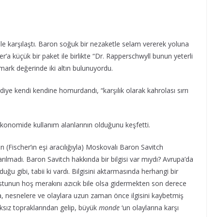
ile karşılaştı. Baron soğuk bir nezaketle selam vererek yoluna
r’a küçük bir paket ile birlikte “Dr. Rapperschwyll bunun yeterli
 mark değerinde iki altın bulunuyordu.
” diye kendi kendine homurdandı, “karşılık olarak kahrolası sırrı
ekonomide kullanım alanlarının olduğunu keşfetti.
 (Fischer’ın eşi aracılığıyla) Moskovalı Baron Savitch
ılmadı. Baron Savitch hakkında bir bilgisi var mıydı? Avrupa’da
ğu gibi, tabii ki vardı. Bilgisini aktarmasında herhangi bir
tunun hoş merakını azıcık bile olsa gidermekten son derece
ara, nesnelere ve olaylara uzun zaman önce ilgisini kaybetmiş
aksız topraklarından gelip, büyük
monde
‘un olaylarına karşı