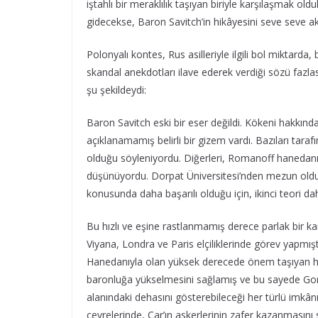
iştahlı bir meraklılık taşıyan biriyle karşılaşmak ol
gidecekse, Baron Savitch’in hikâyesini seve seve ak
Polonyalı kontes, Rus asilleriyle ilgili bol miktarda,
skandal anekdotları ilave ederek verdiği sözü fazlasıy
şu şekildeydi:
Baron Savitch eski bir eser değildi. Kökeni hakkın
açıklanamamış belirli bir gizem vardı. Bazıları tar
olduğu söyleniyordu. Diğerleri, Romanoff hanedanı
düşünüyordu. Dorpat Üniversitesi’nden mezun olduğ
konusunda daha başarılı olduğu için, ikinci teori dah
Bu hızlı ve eşine rastlanmamış derece parlak bir kar
Viyana, Londra ve Paris elçiliklerinde görev yapm
Hanedanıyla olan yüksek derecede önem taşıyan ha
baronluğa yükselmesini sağlamış ve bu sayede Gor
alanındaki dehasını gösterebileceği her türlü imkânı
çevrelerinde, Çar’ın askerlerinin zafer kazanmasını 