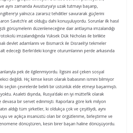
i ve aynı zamanda Avusturya’yı uzak tutmayı başarıp,
iltere’yi yalnızca zararsız tehditler savurarak güçlerini
ron Savitch’e ait olduğu dahi konuşuluyordu. Sorunlar ilk hasıl
gizli görüşmelerin düzenleneceğine dair antlaşma imzalandığı
protokolü imzalandığında Yüksek Dük Nicholas ile birlikte
lı devlet adamlarını ve Bismarck ile Disraeli’yi tekmeler
 alt edeceği Berlin’deki kongre oturumlarının perde arkasında
arılarıyla pek de ilgilenmiyordu. İlgisini asıl çeken sosyal
ekici değildi. Hiç kimse kesin olarak babasının ismini bilmiyor
 seçkin çevrelerde belirli bir üstünlük elde etmeyi başarmıştı.
 yoktu. Asaleti dışında, Rusya’daki en iyi müttefik olarak
e devasa bir servet edinmişti. Raporlara göre kırk milyon
tın aldığı tüm şirketler, ki oldukça çok ve çeşitliydi, aynı
uyu ve açıkça insanüstü olan bir örgütlenme, birleştirme ve
 fenomene dönüştüren, kesin birer başarı haline dönüşüyordu.