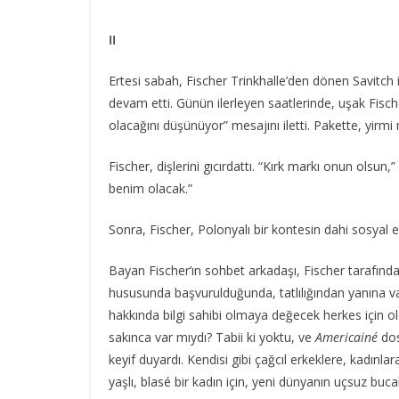
II
Ertesi sabah, Fischer Trinkhalle’den dönen Savitch 
devam etti. Günün ilerleyen saatlerinde, uşak Fische
olacağını düşünüyor” mesajını iletti. Pakette, yirmi
Fischer, dişlerini gıcırdattı. “Kırk markı onun olsun,
benim olacak.”
Sonra, Fischer, Polonyalı bir kontesin dahi sosyal 
Bayan Fischer’ın sohbet arkadaşı, Fischer tarafından
hususunda başvurulduğunda, tatlılığından yanına var
hakkında bilgi sahibi olmaya değecek herkes için oldu
sakınca var mıydı? Tabii ki yoktu, ve
Americainé
dos
keyif duyardı. Kendisi gibi çağcıl erkeklere, kadınl
yaşlı, blasé bir kadın için, yeni dünyanın uçsuz buc