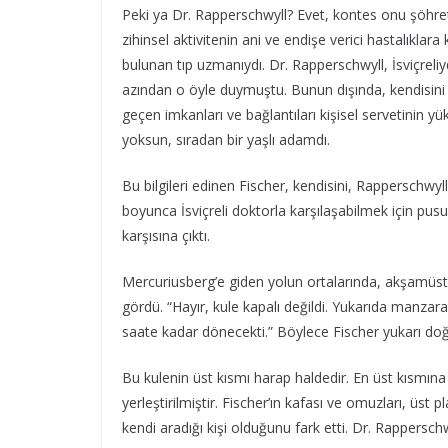
Peki ya Dr. Rapperschwyll? Evet, kontes onu şöhreti
zihinsel aktivitenin ani ve endişe verici hastalıklar
bulunan tıp uzmanıydı. Dr. Rapperschwyll, İsviçreliy
azından o öyle duymuştu. Bunun dışında, kendisini
geçen imkanları ve bağlantıları kişisel servetinin yük
yoksun, sıradan bir yaşlı adamdı.
Bu bilgileri edinen Fischer, kendisini, Rapperschwyll
boyunca İsviçreli doktorla karşılaşabilmek için pusu
karşısına çıktı.
Mercuriusberg’e giden yolun ortalarında, akşamüst
gördü. “Hayır, kule kapalı değildi. Yukarıda manzara
saate kadar dönecekti.” Böylece Fischer yukarı doğr
Bu kulenin üst kısmı harap haldedir. En üst kısmın
yerleştirilmiştir. Fischer’ın kafası ve omuzları, üst
kendi aradığı kişi olduğunu fark etti. Dr. Rappersc