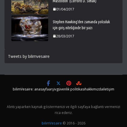
Mastodon’ (Clifford D. Simak)
01/04/2017
Stephen Hawking’den zamanda yolculuk
için giriş niteliğinde bir yazı
28/03/2017
Tweets by bilimvesaire
bilimVesaire: anasayfa
arşiv
güvenlik politikası
hakkımızda
iletişim
Alıntı yaparken kaynak göstermenizi ve ilgili sayfaya bağlantı vermenizi
rica ederiz.
bilimVesaire
© 2016 - 2026