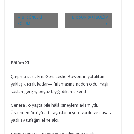
◄ BIR ÖNCEKI
BIR SONRAKI BÖLÜM
BÖLÜM
►
Bölüm XI
Çarpma sesi, Em. Gen. Leslie Bowers’ın yataktan—
yaklaşık iki fit kadar— fırlamasına neden oldu. Yaşlı
kasları gergin, beyaz bıyığı diken dikendi.
General, o yaşta bile hâlâ bir eylem adamıydı.
Üstünden örtüyü attı, ayaklarını yere vurdu ve duvara
yaslı av tüfeğini eline aldı.
Homurdanarak, sendeleyen adımlarla yatak