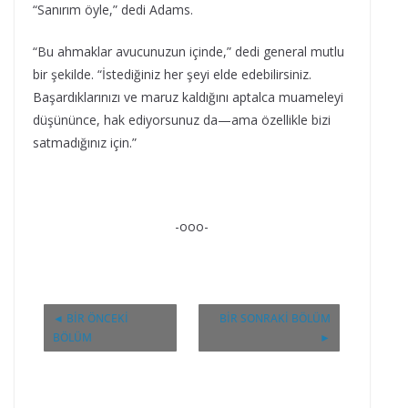
“Sanırım öyle,” dedi Adams.
“Bu ahmaklar avucunuzun içinde,” dedi general mutlu
bir şekilde. “İstediğiniz her şeyi elde edebilirsiniz.
Başardıklarınızı ve maruz kaldığını aptalca muameleyi
düşününce, hak ediyorsunuz da—ama özellikle bizi
satmadığınız için.”
-ooo-
◄ BIR ÖNCEKI
BIR SONRAKI BÖLÜM
BÖLÜM
►