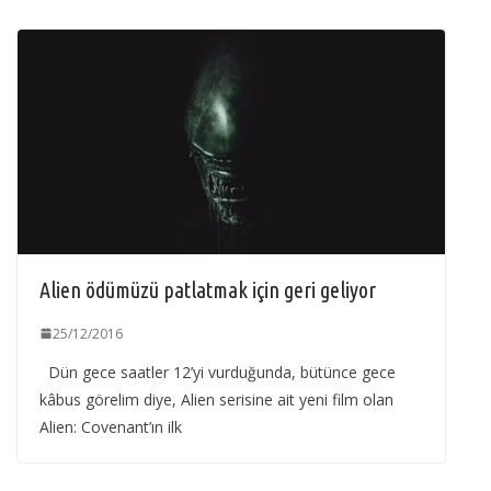
Alien ödümüzü patlatmak için geri geliyor
25/12/2016
Dün gece saatler 12’yi vurduğunda, bütünce gece
kâbus görelim diye, Alien serisine ait yeni film olan
Alien: Covenant’ın ilk