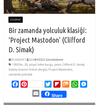
EDEBIYAT
Bir zamanda yolculuk klasiği:
‘Project Mastodon’ (Clifford
D. Simak)
01/04/2017
bVs
33322 Görüntüleme
1950'ler
,
20. yüzyıl
,
bilim kurgu
,
çeviri
,
Clifford D. Simak
,
Galaxy Science Fiction dergisi
,
Project Mastodon
,
zamanda yolculuk
F
P
T
F
M
W
M
a
i
w
l
i
h
e
E
Share
c
n
i
i
x
a
s
m