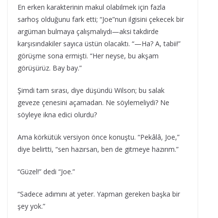
En erken karakterinin makul olabilmek için fazla
sarhoş olduğunu fark etti; “Joe”nun ilgisini çekecek bir
argüman bulmaya çalışmalıydı—aksi takdirde
karşısındakiler sayıca üstün olacaktı. “—Ha? A, tabii!”
görüşme sona ermişti. “Her neyse, bu akşam
görüşürüz. Bay bay.”
Şimdi tam sırası, diye düşündü Wilson; bu salak
geveze çenesini açamadan. Ne söylemeliydi? Ne
söyleye ikna edici olurdu?
Ama körkütük versiyon önce konuştu. “Pekâlâ, Joe,”
diye belirtti, “sen hazırsan, ben de gitmeye hazırım.”
“Güzel!” dedi “Joe.”
“Sadece adımını at yeter. Yapman gereken başka bir
şey yok.”