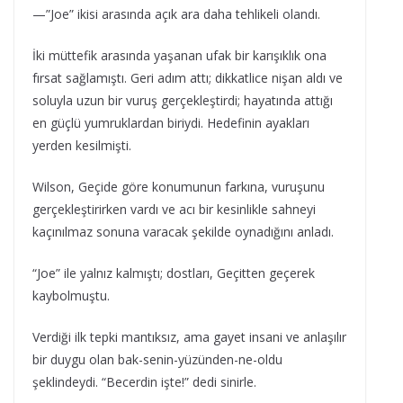
—”Joe” ikisi arasında açık ara daha tehlikeli olandı.
İki müttefik arasında yaşanan ufak bir karışıklık ona
fırsat sağlamıştı. Geri adım attı; dikkatlice nişan aldı ve
soluyla uzun bir vuruş gerçekleştirdi; hayatında attığı
en güçlü yumruklardan biriydi. Hedefinin ayakları
yerden kesilmişti.
Wilson, Geçide göre konumunun farkına, vuruşunu
gerçekleştirirken vardı ve acı bir kesinlikle sahneyi
kaçınılmaz sonuna varacak şekilde oynadığını anladı.
“Joe” ile yalnız kalmıştı; dostları, Geçitten geçerek
kaybolmuştu.
Verdiği ilk tepki mantıksız, ama gayet insani ve anlaşılır
bir duygu olan bak-senin-yüzünden-ne-oldu
şeklindeydi. “Becerdin işte!” dedi sinirle.