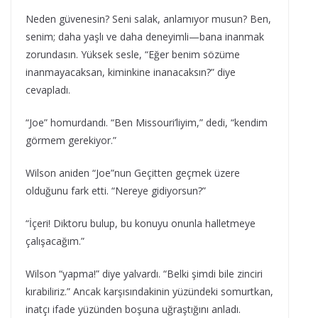
Neden güvenesin? Seni salak, anlamıyor musun? Ben,
senim; daha yaşlı ve daha deneyimli—bana inanmak
zorundasın. Yüksek sesle, “Eğer benim sözüme
inanmayacaksan, kiminkine inanacaksın?” diye
cevapladı.
“Joe” homurdandı. “Ben Missouri’liyim,” dedi, “kendim
görmem gerekiyor.”
Wilson aniden “Joe”nun Geçitten geçmek üzere
olduğunu fark etti. “Nereye gidiyorsun?”
“İçeri! Diktoru bulup, bu konuyu onunla halletmeye
çalışacağım.”
Wilson “yapma!” diye yalvardı. “Belki şimdi bile zinciri
kırabiliriz.” Ancak karşısındakinin yüzündeki somurtkan,
inatçı ifade yüzünden boşuna uğraştığını anladı.