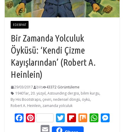
EDEBIYAT
Bir Zamanda Yolculuk
Öyküsü: ‘Kendi Çizme
Kayışlarından’ (Robert A.
Heinlein)
29/03/2017
bVs
43372 Görüntüleme
1940'lar
,
20. yüzyıl
,
Astounding dergisi
,
bilim kurgu
,
By His Bootstraps
,
çeviri
,
nedensel döngü
,
öykü
,
Robert A. Heinlein
,
zamanda yolculuk
F
P
T
F
M
W
M
a
i
w
l
i
h
e
E