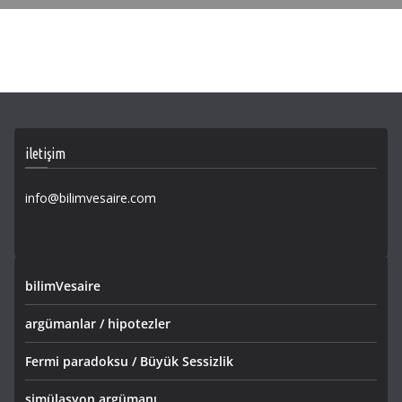
iletişim
info@bilimvesaire.com
bilimVesaire
argümanlar / hipotezler
Fermi paradoksu / Büyük Sessizlik
simülasyon argümanı