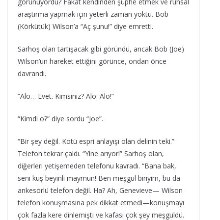
görünüyordu? Fakat kendinden şüphe etmek ve ruhsal
araştırma yapmak için yeterli zaman yoktu. Bob
(Körkütük) Wilson’a “Aç şunu!” diye emretti.
Sarhoş olan tartışacak gibi göründü, ancak Bob (Joe)
Wilson’un hareket ettiğini görünce, ondan önce
davrandı.
“Alo… Evet. Kimsiniz? Alo. Alo!”
“Kimdi o?” diye sordu “Joe”.
“Bir şey değil. Kötü espri anlayışı olan delinin teki.”
Telefon tekrar çaldı. “Yine arıyor!” Sarhoş olan,
diğerleri yetişemeden telefonu kavradı. “Bana bak,
seni kuş beyinli maymun! Ben meşgul biriyim, bu da
ankesörlü telefon değil. Ha? Ah, Genevieve— Wilson
telefon konuşmasına pek dikkat etmedi—konuşmayı
çok fazla kere dinlemişti ve kafası çok şey meşguldü.