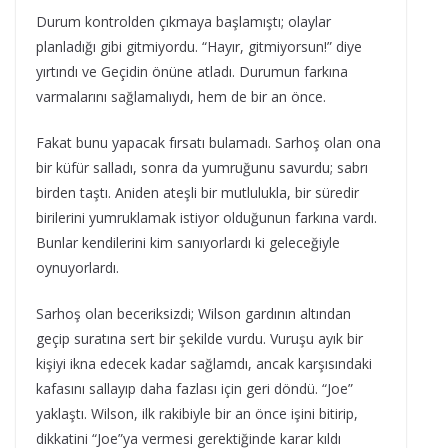
Durum kontrolden çıkmaya başlamıştı; olaylar
planladığı gibi gitmiyordu. “Hayır, gitmiyorsun!” diye
yırtındı ve Geçidin önüne atladı. Durumun farkına
varmalarını sağlamalıydı, hem de bir an önce.
Fakat bunu yapacak fırsatı bulamadı. Sarhoş olan ona
bir küfür salladı, sonra da yumruğunu savurdu; sabrı
birden taştı. Aniden ateşli bir mutlulukla, bir süredir
birilerini yumruklamak istiyor olduğunun farkına vardı.
Bunlar kendilerini kim sanıyorlardı ki geleceğiyle
oynuyorlardı.
Sarhoş olan beceriksizdi; Wilson gardının altından
geçip suratına sert bir şekilde vurdu. Vuruşu ayık bir
kişiyi ikna edecek kadar sağlamdı, ancak karşısındaki
kafasını sallayıp daha fazlası için geri döndü. “Joe”
yaklaştı. Wilson, ilk rakibiyle bir an önce işini bitirip,
dikkatini “Joe”ya vermesi gerektiğinde karar kıldı