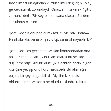
Kaçınılmazlığın ağından kurtulabilmiş değildi; bu olay
gerçekleşmek zorundaydı. Omuzlarını silkerek, “git o
zaman,” dedi. “Bir şey olursa, sana olacak. Senden
kurtulmuş olurum.”
“Joe” Geçidin önünde duraksadı. “Öyle mi? Hmm—
Nasıl olur da, bana bir şey olup, sana olmayabilir ki?”
“Joe” Geçitten geçerken, Wilson konuşamadan ona
baktı. Kime olacak? Bunu tam olarak bu şekilde
düşünmemişti. Ani bir dürtüyle Geçitten geçip, diğer
kişiliğine yetişip onu korumak istedi. Bu ahmağın
başına bir şeyler gelebilirdi. Diyelim ki kendisini
öldürttü? Bob Wilson’a ne olurdu? Ölürdü, tabii ki.
-ooo-